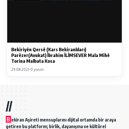
Bekiriyên Qersê (Kars Bekiranlıları)
Parêzer(Avukat) İbrahim İLİMSEVER Mala Mihê
Torina Malbata Kosa
29.08.2021
•
0 yorum
//
B
ekiran Aşireti mensuplarını dijital ortamda bir araya
getiren bu platform; birlik, dayanışma ve kültürel