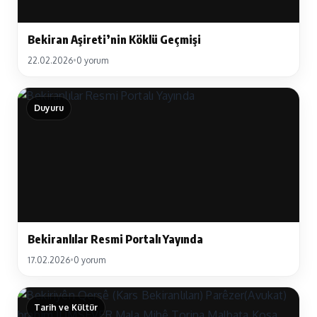
Bekiran Aşireti’nin Köklü Geçmişi
22.02.2026
•
0 yorum
Duyuru
Bekiranlılar Resmi Portalı Yayında
17.02.2026
•
0 yorum
Tarih ve Kültür