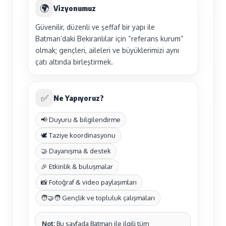
🌍
Vizyonumuz
Güvenilir, düzenli ve şeffaf bir yapı ile
Batman’daki Bekiranlılar için “referans kurum”
olmak; gençleri, aileleri ve büyüklerimizi aynı
çatı altında birleştirmek.
✅
Ne Yapıyoruz?
📢 Duyuru & bilgilendirme
🕊️ Taziye koordinasyonu
🤝 Dayanışma & destek
🎉 Etkinlik & buluşmalar
📸 Fotoğraf & video paylaşımları
🧑‍🤝‍🧑 Gençlik ve topluluk çalışmaları
Not:
Bu sayfada Batman ile ilgili tüm