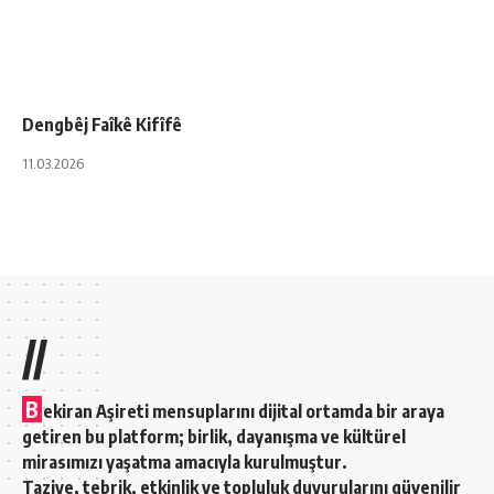
Dengbêj Faîkê Kifîfê
11.03.2026
//
B
ekiran Aşireti mensuplarını dijital ortamda bir araya
getiren bu platform; birlik, dayanışma ve kültürel
mirasımızı yaşatma amacıyla kurulmuştur.
Taziye, tebrik, etkinlik ve topluluk duyurularını güvenilir