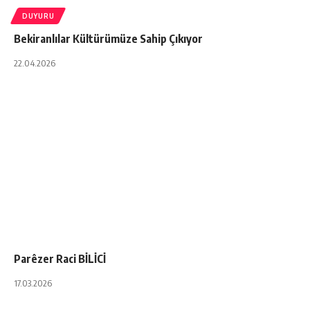
DUYURU
Bekiranlılar Kültürümüze Sahip Çıkıyor
22.04.2026
Parêzer Raci BİLİCİ
17.03.2026