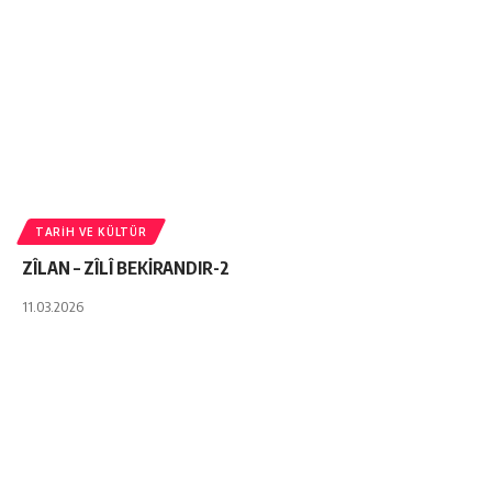
TARIH VE KÜLTÜR
ZÎLAN – ZÎLÎ BEKİRANDIR-2
11.03.2026