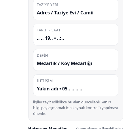
TAZIYE YERI
Adres / Taziye Evi / Camii
TARIH • SAAT
.. .. 19.. • ..:..
DEFIN
Mezarlık / Köy Mezarlığı
İLETIŞIM
Yakın adı • 05.. .. .. ..
ilgiler teyit edildikçe bu alan güncellenir. Yanlış
bilgi paylaşmamak için kaynak kontrolü yapılması
önerilir.
Hatıra ve Mesajlar
Yorum alanını kullanabilirsiniz