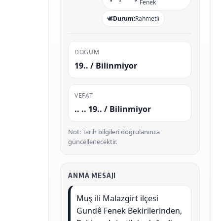
Fenek
🕊️
Durum:
Rahmetli
DOĞUM
19.. / Bilinmiyor
VEFAT
.. .. 19.. / Bilinmiyor
Not: Tarih bilgileri doğrulanınca
güncellenecektir.
ANMA MESAJI
Muş ili Malazgirt ilçesi
Gundê Fenek Bekirilerinden,