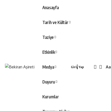
Anasayfa
Tarih ve Kültür
Taziye
Etkinlik
Medya
Aa
Giriş Yap
Yaz
Tip
Duyuru
Boy
Kurumlar