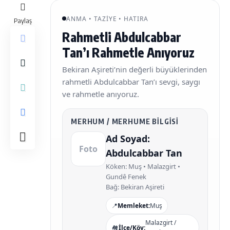
ANMA • TAZIYE • HATIRA
Paylaş
Rahmetli Abdulcabbar
Tan’ı Rahmetle Anıyoruz
Bekiran Aşireti’nin değerli büyüklerinden
rahmetli Abdulcabbar Tan’ı sevgi, saygı
ve rahmetle anıyoruz.
MERHUM / MERHUME BILGISI
Ad Soyad:
Foto
Abdulcabbar Tan
Köken: Muş • Malazgirt •
Gundê Fenek
Bağ: Bekiran Aşireti
📍
Memleket:
Muş
Malazgirt /
🏘️
İlçe/Köy: