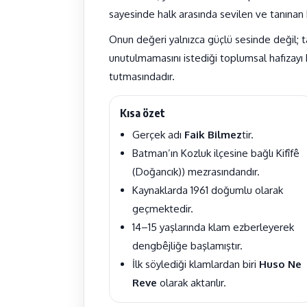
sayesinde halk arasında sevilen ve tanınan b
Onun değeri yalnızca güçlü sesinde değil; ta
unutulmamasını istediği toplumsal hafızayı kl
tutmasındadır.
Kısa özet
Gerçek adı
Faik Bilmez
tir.
Batman’ın Kozluk ilçesine bağlı Kifîfê
(Doğancık)) mezrasındandır.
Kaynaklarda 1961 doğumlu olarak
geçmektedir.
14–15 yaşlarında klam ezberleyerek
dengbêjliğe başlamıştır.
İlk söylediği klamlardan biri
Huso Ne
Reve
olarak aktarılır.