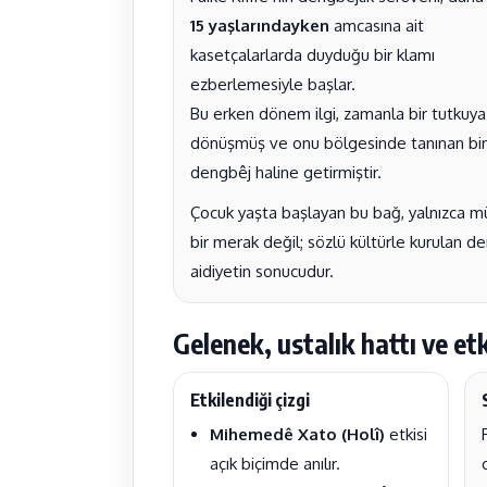
15 yaşlarındayken
amcasına ait
kasetçalarlarda duyduğu bir klamı
ezberlemesiyle başlar.
Bu erken dönem ilgi, zamanla bir tutkuya
dönüşmüş ve onu bölgesinde tanınan bir
dengbêj haline getirmiştir.
Çocuk yaşta başlayan bu bağ, yalnızca mü
bir merak değil; sözlü kültürle kurulan der
aidiyetin sonucudur.
Gelenek, ustalık hattı ve etk
Etkilendiği çizgi
Mihemedê Xato (Holî)
etkisi
açık biçimde anılır.