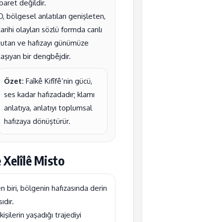
ibaret değildir.
O, bölgesel anlatıları genişleten,
tarihi olayları sözlü formda canlı
tutan ve hafızayı günümüze
taşıyan bir dengbêjdir.
Özet:
Faîkê Kifîfê’nin gücü,
ses kadar hafızadadır; klamı
anlatıya, anlatıyı toplumsal
hafızaya dönüştürür.
 Xelîlê Misto
en biri, bölgenin hafızasında derin
ıdır.
şilerin yaşadığı trajediyi