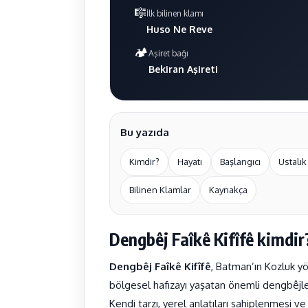
🎼
İlk bilinen klamı
Huso Ne Reve
🏕️
Aşiret bağı
Bekiran Aşireti
Bu yazıda
Kimdir?
Hayatı
Başlangıcı
Ustalık
Bilinen Klamlar
Kaynakça
Dengbêj Faîkê Kifîfê kimdir
Dengbêj Faîkê Kifîfê
, Batman’ın Kozluk yö
bölgesel hafızayı yaşatan önemli dengbêjler
Kendi tarzı, yerel anlatıları sahiplenmesi v