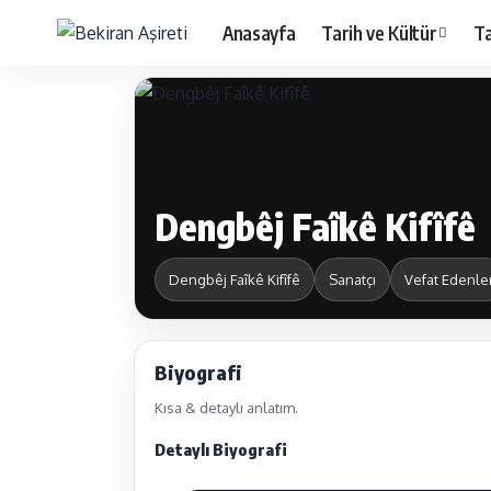
Anasayfa
Tarih ve Kültür
Ta
Dengbêj Faîkê Kifîfê
Dengbêj Faîkê Kifîfê
Sanatçı
Vefat Edenle
Biyografi
Kısa & detaylı anlatım.
Detaylı Biyografi