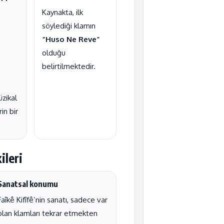
Kaynakta, ilk
söylediği klamın
“Huso Ne Reve”
olduğu
belirtilmektedir.
zikal
in bir
ileri
Sanatsal konumu
Faîkê Kifîfê’nin sanatı, sadece var
olan klamları tekrar etmekten