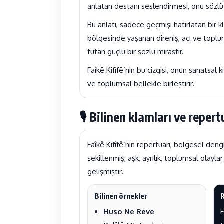
anlatan destanı seslendirmesi, onu sözlü t
Bu anlatı, sadece geçmişi hatırlatan bir 
bölgesinde yaşanan direniş, acı ve toplums
tutan güçlü bir sözlü mirastır.
Faîkê Kifîfê’nin bu çizgisi, onun sanatsal
ve toplumsal bellekle birleştirir.
🎙 Bilinen klamları ve repert
Faîkê Kifîfê’nin repertuarı, bölgesel deng
şekillenmiş; aşk, ayrılık, toplumsal olayla
gelişmiştir.
Bilinen örnekler
Huso Ne Reve
F