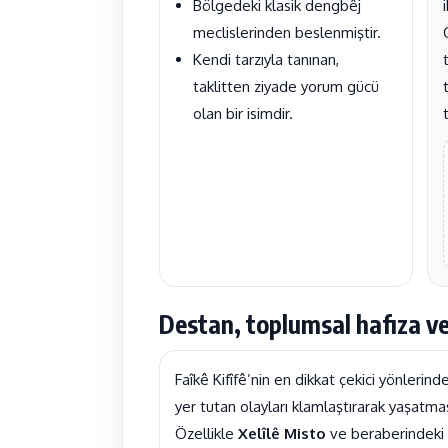
Bölgedeki klasik dengbêj
meclislerinden beslenmiştir.
Kendi tarzıyla tanınan,
taklitten ziyade yorum gücü
olan bir isimdir.
Destan, toplumsal hafıza ve
Faîkê Kifîfê’nin en dikkat çekici yönlerind
yer tutan olayları klamlaştırarak yaşatmas
Özellikle
Xelîlê Misto
ve beraberindeki ki