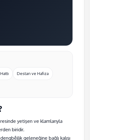
 Hattı
Destan ve Hafıza
?
resinde yetişen ve klamlarıyla
den biridir.
e dengbêjlik geleneğine bağlı kalışı