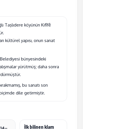
ğlı Taşlıdere köyünün Kifîfê
r.
an kültürel yapısı, onun sanat
Belediyesi bünyesindeki
çalışmalar yürütmüş; daha sonra
rdürmüştür.
ırakmamış, bu sanatı son
içimde dile getirmiştir.
İlk bilinen klam
a
14–