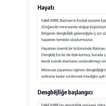
Hayatı
Faîkê Kifîfê, Batman’ın Kozluk ilçesine ba
(Doğancık) mezrasında doğup büyümüştü
Bölgenin dengbêjlik geleneğiyle iç içe ol
hayatının temelini oluşturmuştur.
Hayatının önemli bir bölümünde Batman 
Dengbêj Evi ile de ilişki kurmuş, burada 
kendi evinde klamlarını seslendirmeyi sü
Mütevazı yaşamına rağmen dengbêjliği b
nefesine kadar sürdürmek istediğini açık b
Dengbêjliğe başlangıcı
Faîkê Kifîfê’nin dengbêjlik serüveni, dah