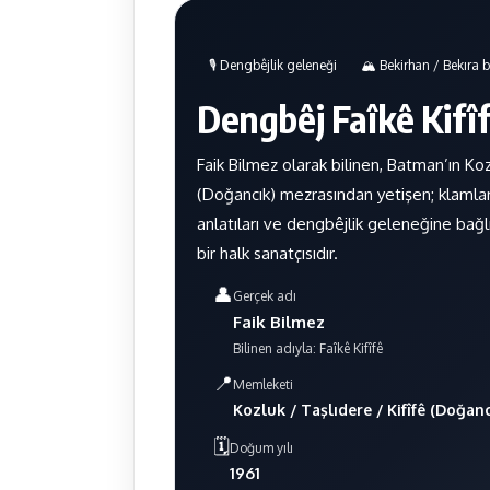
🎙️ Dengbêjlik geleneği
🏔️ Bekirhan / Bekıra 
Dengbêj Faîkê Kifî
Faik Bilmez olarak bilinen, Batman’ın Kozl
(Doğancık) mezrasından yetişen; klamları
anlatıları ve dengbêjlik geleneğine bağlı
bir halk sanatçısıdır.
👤
Gerçek adı
Faik Bilmez
Bilinen adıyla: Faîkê Kifîfê
📍
Memleketi
Kozluk / Taşlıdere / Kifîfê (Doğan
🗓️
Doğum yılı
1961