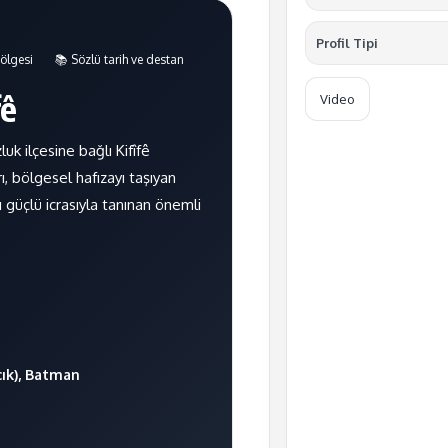
Profil Tipi
bölgesi
📚 Sözlü tarih ve destan
fê
Video
uk ilçesine bağlı Kifîfê
, bölgesel hafızayı taşıyan
 güçlü icrasıyla tanınan önemli
cık), Batman