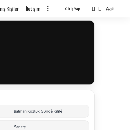
ış Kişiler
İletişim
Aa
Giriş Yap
Batman Kozluk Gundê Kififê
Sanatçı