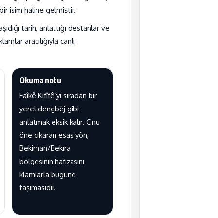
ir isim haline gelmiştir.
şıdığı tarih, anlattığı destanlar ve
amlar aracılığıyla canlı
Okuma notu
Faîkê Kifîfê’yi sıradan bir
yerel dengbêj gibi
anlatmak eksik kalır. Onu
öne çıkaran esas yön,
Bekirhan/Bekıra
bölgesinin hafızasını
klamlarla bugüne
taşımasıdır.