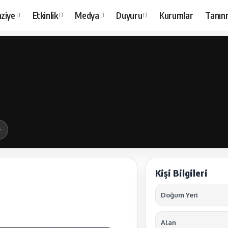
ziye
Etkinlik
Medya
Duyuru
Kurumlar
Tanınm
r
Kişi Bilgileri
Doğum Yeri
Alan