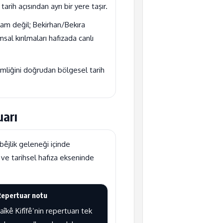
arih açısından ayrı bir yere taşır.
klam değil; Bekirhan/Bekıra
al kırılmaları hafızada canlı
 kimliğini doğrudan bölgesel tarih
uarı
bêjlik geleneği içinde
r ve tarihsel hafıza ekseninde
Repertuar notu
aîkê Kifîfê’nin repertuarı tek